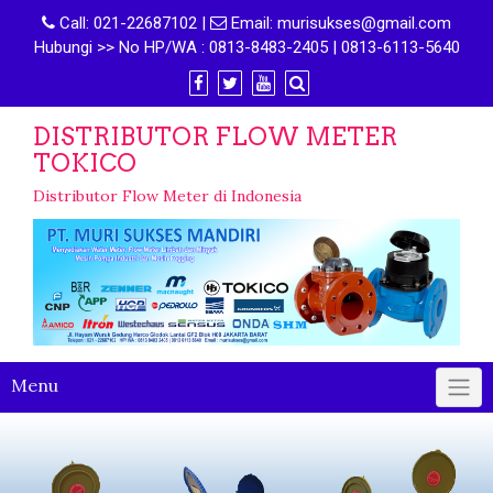
Call:
021-22687102
|
Email:
murisukses@gmail.com
Hubungi >> No HP/WA : 0813-8483-2405 | 0813-6113-5640
DISTRIBUTOR FLOW METER
TOKICO
Distributor Flow Meter di Indonesia
Menu