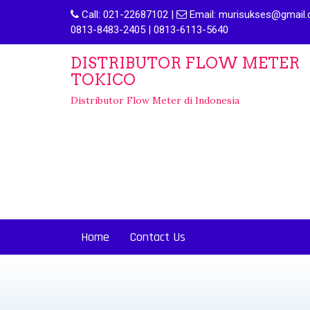
Call:
021-22687102
|
Email:
murisukses@gmail.
0813-8483-2405 | 0813-6113-5640
DISTRIBUTOR FLOW METER
TOKICO
Distributor Flow Meter di Indonesia
Home
Contact Us