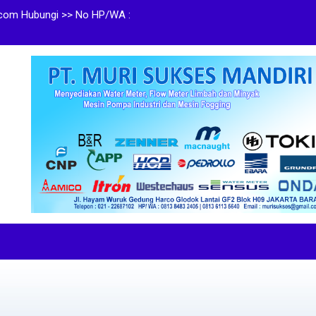
com Hubungi >> No HP/WA :